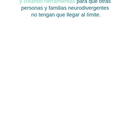
y creando herramientas 
para que otras 
personas y familias neurodivergentes 
no tengan que llegar al límite.
© 2026 Dra. Juncal Sevilla · 
Todos los derechos reservados
Psiquiatra especializada en TDAH y 
Neurodivergencia en Adultos 
Madrid, España
Sígueme en mis RRSS