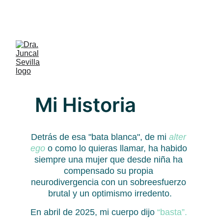
¡Ya disponibles las primeras Guías 
para ti y tu familia!
⮕ ACCEDE AQUÍ 
⬅︎
Mi Historia
Detrás de esa "bata blanca", de mi 
alter 
ego
 o como lo quieras llamar, ha habido 
siempre una mujer que desde niña ha 
compensado su propia 
neurodivergencia con un sobreesfuerzo 
brutal y un optimismo irredento.
En abril de 2025, mi cuerpo dijo 
“basta”. 